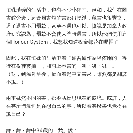
忙碌瑣碎的生活中，也有不少小確幸。例如，我住在圖
書館旁邊，這邊圖書館的書都很乾淨，藏書也很豐富，
遲了還書不用罰款，甚至不還也可以。據說是加拿大政
府研究認為，罰款不會使人準時還書，所以他們使用這
個Honour System，我想我知道稅金都花在哪裡了。
因此，我在忙碌的生活中看了維吾爾作家塔依爾的「等
待在夜裡被捕」，和村上春書的「舞・舞・舞」。
（對，到溫哥華後，反而看起中文書來，雖然都是翻譯
小說。）
兩本截然不同的書，都令我反思現在的處境。或許，人
在甚麼情況也是在想自己的事，所以看甚麼書也覺得在
說自己？
舞・舞・舞中34歲的「我」說：