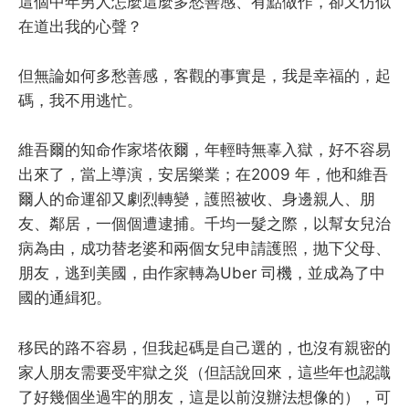
這個中年男人怎麼這麼多愁善感、有點做作，卻又仿似
在道出我的心聲？
但無論如何多愁善感，客觀的事實是，我是幸福的，起
碼，我不用逃忙。
維吾爾的知命作家塔依爾，年輕時無辜入獄，好不容易
出來了，當上導演，安居樂業；在2009 年，他和維吾
爾人的命運卻又劇烈轉變，護照被收、身邊親人、朋
友、鄰居，一個個遭逮捕。千均一髮之際，以幫女兒治
病為由，成功替老婆和兩個女兒申請護照，抛下父母、
朋友，逃到美國，由作家轉為Uber 司機，並成為了中
國的通緝犯。
移民的路不容易，但我起碼是自己選的，也沒有親密的
家人朋友需要受牢獄之災（但話說回來，這些年也認識
了好幾個坐過牢的朋友，這是以前沒辦法想像的），可