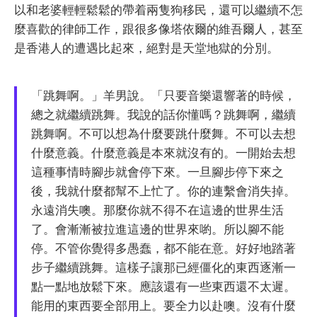
以和老婆輕輕鬆鬆的帶着兩隻狗移民，還可以繼續不怎
麼喜歡的律師工作，跟很多像塔依爾的維吾爾人，甚至
是香港人的遭遇比起來，絕對是天堂地獄的分別。
「跳舞啊。」羊男說。「只要音樂還響著的時候，
總之就繼續跳舞。我說的話你懂嗎？跳舞啊，繼續
跳舞啊。不可以想為什麼要跳什麼舞。不可以去想
什麼意義。什麼意義是本來就沒有的。一開始去想
這種事情時腳步就會停下來。一旦腳步停下來之
後，我就什麼都幫不上忙了。你的連繫會消失掉。
永遠消失噢。那麼你就不得不在這邊的世界生活
了。會漸漸被拉進這邊的世界來喲。所以腳不能
停。不管你覺得多愚蠢，都不能在意。好好地踏著
步子繼續跳舞。這樣子讓那已經僵化的東西逐漸一
點一點地放鬆下來。應該還有一些東西還不太遲。
能用的東西要全部用上。要全力以赴噢。沒有什麼