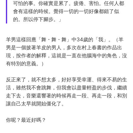
可怕的事。你確實是累了。疲倦、害怕。任何人都
會有這樣的時候。覺得一切的一切好像都錯了似
的。所以停下腳步。」
羊男這樣回應「舞・舞・舞」中34歲的「我」。（羊
男是一個披著羊皮的男人，多次在村上春書的作品出
現，按作者的解釋，這就是一直在他腦海中的角色，沒
有特別的意義。）
反正來了，就不想太多，好好享受幸運、得來不易的生
活，雖然我不會跳舞，但我會以盡量輕盈的步伐，繼續
走下去，音樂還響著的時候再走一段、再走一段，和別
讓自己太早就開始僵化了。
你呢？最近好嗎？